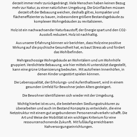
derzeit immer mehr zurückgedrängt. Viele Menschen haben keinen Bezug
mehr zur Natur, zu einer natürlichen Umgebung. Die Grünflächen müssen
derzeit oft der Bebauung weichen, deshalb gilt es, kompakter und
flächeneffizienter zu bauen, insbesondere größere Bestandsgebäude zu
komplexen Wohngebäuden zu revitalisieren.
Holz ist ein nachwachsender Naturbaustoff, der Energie spart und den CO2-
Ausstoß reduziert. Holz ist nachhaltig.
Aus unserer Erfahrung können wir berichten, dass Holz eine positive
Wirkung auf die psychische Gesundheit hat, es baut Stress ab und fördert
das Wohlbefinden.
Mehrgeschossige Wohngebäude an Wohntälern und um Wohnhöfe
gruppiert. Verdichtete Bebauung, wie hier mittels KI unterstützt dargestellt,
kann eine grüne Urbanisierung bedeuten. Mit autofreien Innenhöfen, in
denen Kinder ungestört spielen können.
Die Lebensqualität, der Erholungs- und Aufenthaltswert, wird in einem
gesunden Umfeld für Bewohner jeden Alters gesteigert.
Die Bewohner identifizieren sich wieder mit der Umgebung.
Wichtig hierbei ist es uns, die bestehenden Siedlungsstrukturen zu
überarbeiten und auch im Bestand Konzepte zu entwickeln, die eine
Netzstruktur mit einem gut angebundenen Personennahverkehr schafft. Die
Art und Weise der Mobilität ist ein wichtiges Kriterium für eine
ressourcenschonende Zukunft. Mit fußläufig erreichbaren
Nahversorgungseinrichtungen.