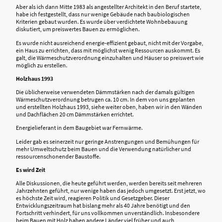
Aber als ich dann Mitte 1983 als angestellter Architekt in den Beruf startete,
habe ich festgestellt, dass nur wenige Gebäude nach baubiologischen
Kriterien gebaut wurden. Es wurde über verdichtete Wohnbebauung
diskutiert, um preiswertes Bauen zu ermöglichen.
Es wurde nicht ausreichend energie-effizient gebaut, nicht mit der Vorgabe,
ein Haus zu errichten, dass mit möglichst wenig Ressourcen auskommt. Es
galt, die Wärmeschutzverordnung einzuhalten und Häuser so preiswert wie
möglich zu erstellen.
Holzhaus 1993
Die üblicherweise verwendeten Dämmstärken nach der damals gültigen
Wärmeschutzverordnung betrugen ca. 10 cm. In dem von uns geplanten
und erstellten Holzhaus 1993, siehe weiter oben, haben wir in den Wänden
und Dachflächen 20 cm Dämmstärken errichtet.
Energielieferant in dem Baugebiet war Fernwärme.
Leider gab es seinerzeit nur geringe Anstrengungen und Bemühungen für
mehr Umweltschutz beim Bauen und die Verwendung natürlicher und
ressourcenschonender Baustoffe.
Es wird Zeit
Alle Diskussionen, die heute geführt werden, werden bereits seit mehreren
Jahrzehnten geführt, nur wenige haben das jedoch umgesetzt. Erst jetzt, wo
es höchste Zeit wird, reagieren Politik und Gesetzgeber. Dieser
Entwicklungszeitraum hat bislang mehr als 40 Jahre benötigt und den
Fortschritt verhindert, für uns vollkommen unverständlich. Insbesondere
beim Bauen mit Holz haben andere Länder viel früher und auch